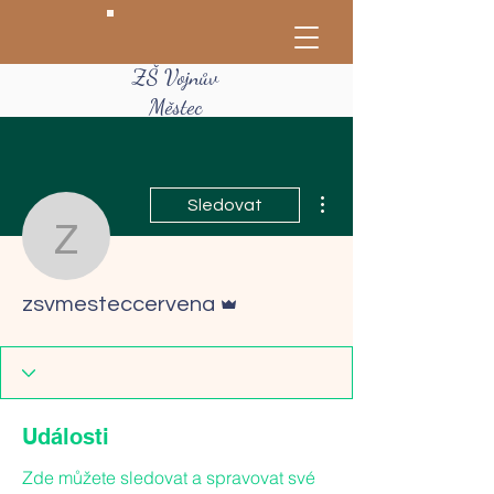
ZŠ Vojnův
Městec
Další akce
Sledovat
zsvmesteccervena
Správce
zsvmesteccervena
Události
Zde můžete sledovat a spravovat své