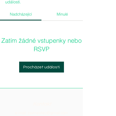
události.
Nadcházející
Minulé
Zatím žádné vstupenky nebo
RSVP
Procházet události
Kontakt
e-mail:
zsvmestec@gmail.com