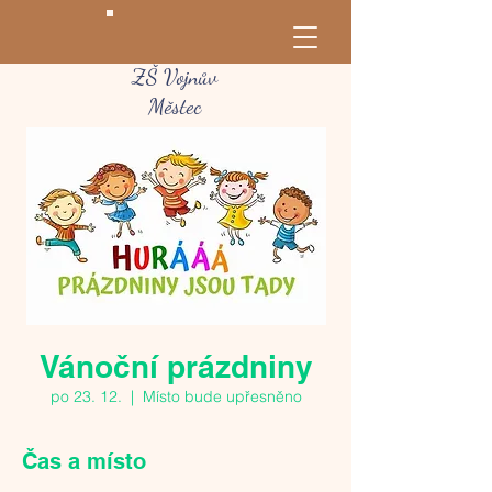
ZŠ Vojnův
Městec
Vánoční prázdniny
po 23. 12.
  |  
Místo bude upřesněno
Čas a místo