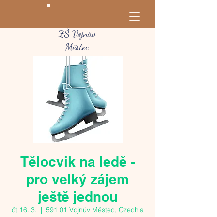
ZŠ Vojnův
Městec
Tělocvik na ledě -
pro velký zájem
ještě jednou
čt 16. 3.
  |  
591 01 Vojnův Městec, Czechia