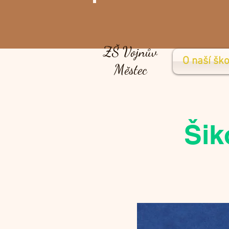
ZŠ Vojnův
O naší ško
Městec
Šik