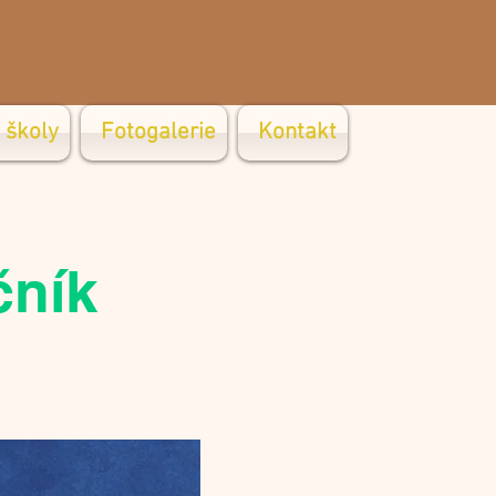
 školy
Fotogalerie
Kontakt
čník