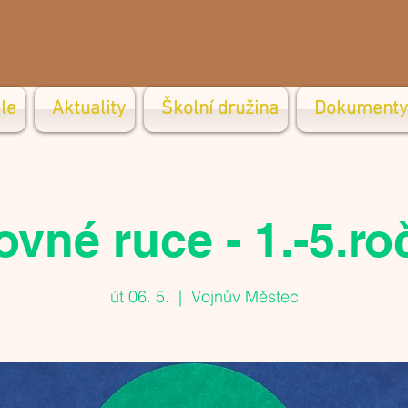
le
Aktuality
Školní družina
Dokumenty
ovné ruce - 1.-5.ro
út 06. 5.
  |  
Vojnův Městec