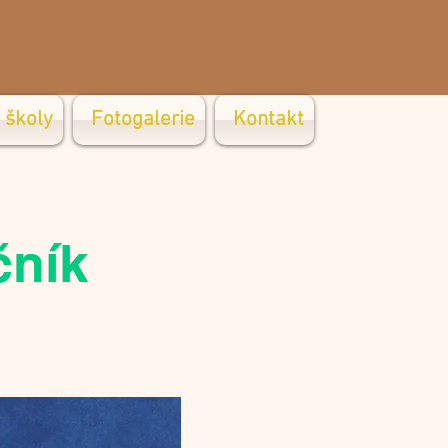
 školy
Fotogalerie
Kontakt
čník