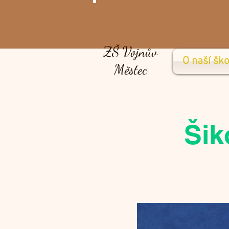
ZŠ Vojnův
O naší ško
Městec
Šik