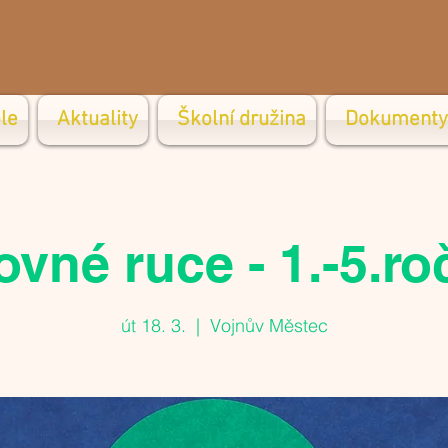
le
Aktuality
Školní družina
Dokumenty
ovné ruce - 1.-5.ro
út 18. 3.
  |  
Vojnův Městec