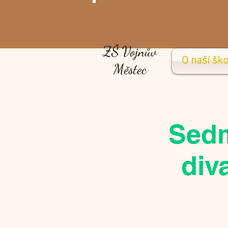
ZŠ Vojnův
O naší ško
Městec
Sedm
diva