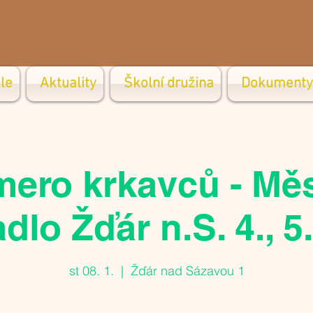
le
Aktuality
Školní družina
Dokumenty
ero krkavců - Mě
dlo Žďár n.S. 4., 5
st 08. 1.
  |  
Žďár nad Sázavou 1