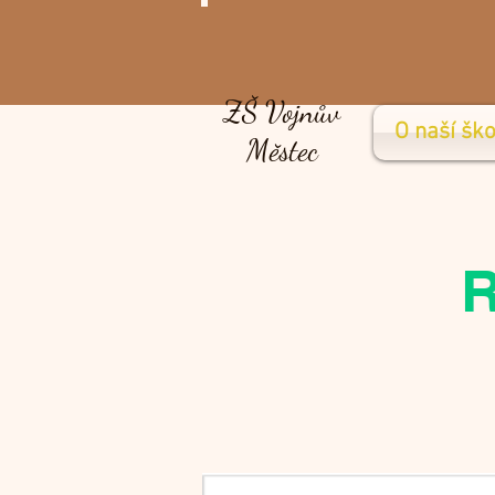
ZŠ Vojnův
O naší ško
Městec
R