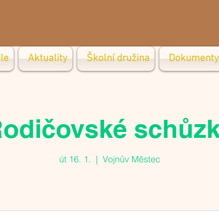
le
Aktuality
Školní družina
Dokumenty
odičovské schůz
út 16. 1.
  |  
Vojnův Městec