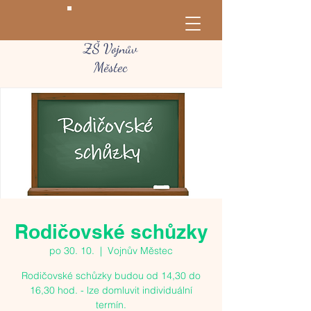
ZŠ Vojnův
Městec
Rodičovské schůzky
po 30. 10.
  |  
Vojnův Městec
Rodičovské schůzky budou od 14,30 do
16,30 hod. - lze domluvit individuální
termín.