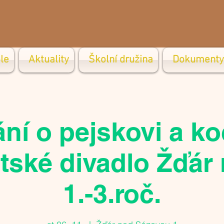
le
Aktuality
Školní družina
Dokumenty
ní o pejskovi a ko
ské divadlo Žďár 
1.-3.roč.