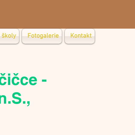
 školy
Fotogalerie
Kontakt
čičce -
n.S.,