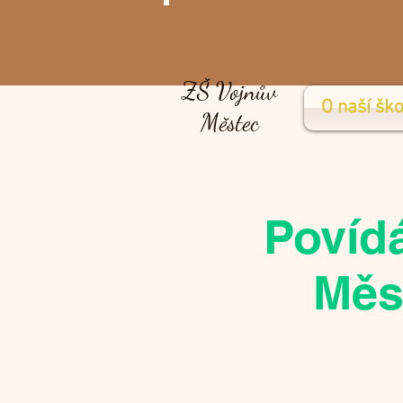
ZŠ Vojnův
O naší ško
Městec
Povídá
Měst