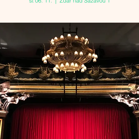
st 06. 11.
  |  
Žďár nad Sázavou 1