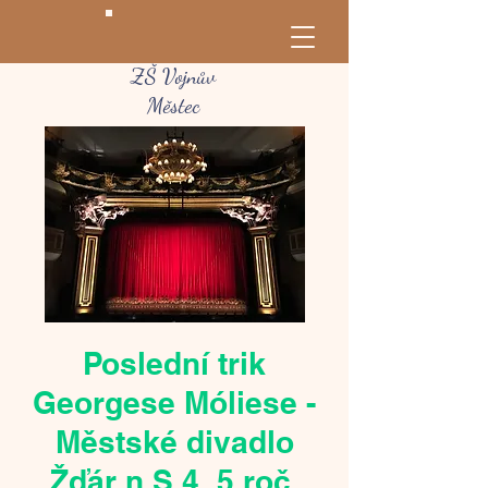
ZŠ Vojnův
Městec
Poslední trik
Georgese Móliese -
Městské divadlo
Žďár n.S 4.,5.roč.