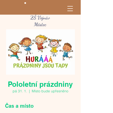
ZŠ Vojnův
Městec
Pololetní prázdniny
pá 31. 1.
  |  
Místo bude upřesněno
Čas a místo