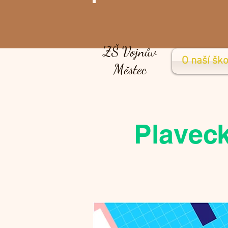
ZŠ Vojnův
O naší ško
Městec
Plaveck