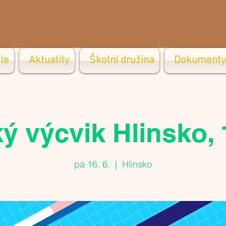
le
Aktuality
Školní družina
Dokumenty
ý výcvik Hlinsko, 1
pá 16. 6.
  |  
Hlinsko