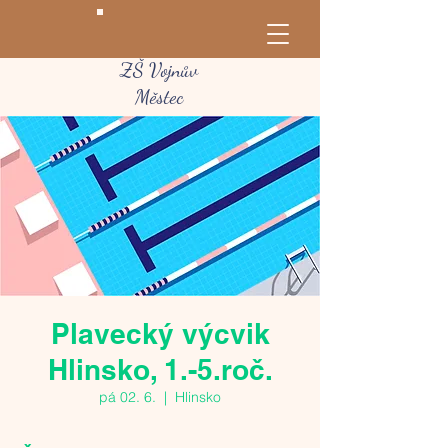
ZŠ Vojnův
Městec
Plavecký výcvik
Hlinsko, 1.-5.roč.
pá 02. 6.
  |  
Hlinsko