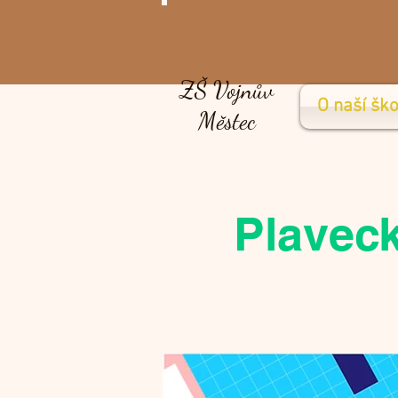
ZŠ Vojnův
O naší ško
Městec
Plaveck