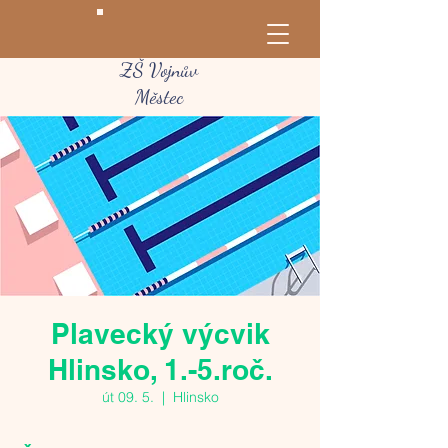
ZŠ Vojnův
Městec
Plavecký výcvik
Hlinsko, 1.-5.roč.
út 09. 5.
  |  
Hlinsko