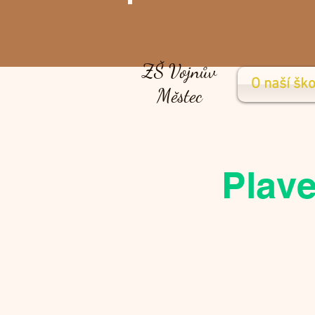
ZŠ Vojnův
O naší ško
Městec
Plave