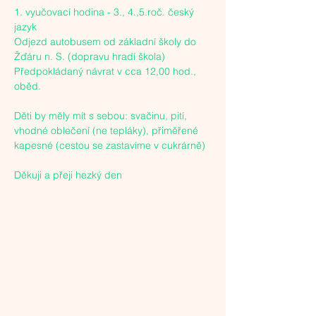
1. vyučovací hodina - 3., 4.,5.roč. český 
jazyk

Odjezd autobusem od základní školy do 
Žďáru n. S. (dopravu hradí škola)

Předpokládaný návrat v cca 12,00 hod., 
oběd.

Děti by měly mít s sebou: svačinu, pití, 
vhodné oblečení (ne tepláky), přiměřené 
kapesné (cestou se zastavíme v cukrárně)

Děkuji a přeji hezký den