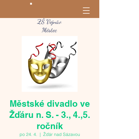
ZŠ Vojnův
Městec
Městské divadlo ve
Žďáru n. S. - 3., 4.,5.
ročník
po 24. 4.
  |  
Žďár nad Sázavou