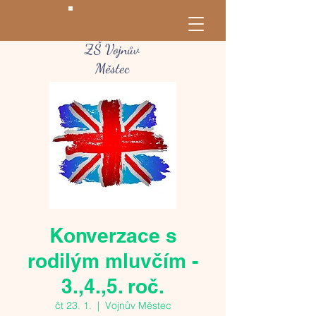
ZŠ Vojnův
Městec
Konverzace s
rodilým mluvčím -
3.,4.,5. roč.
čt 23. 1.
  |  
Vojnův Městec