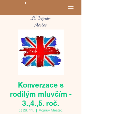
ZŠ Vojnův
Městec
Konverzace s
rodilým mluvčím -
3.,4.,5. roč.
čt 28. 11.
  |  
Vojnův Městec