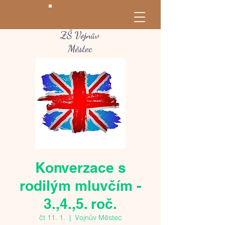
ZŠ Vojnův
Městec
Konverzace s
rodilým mluvčím -
3.,4.,5. roč.
čt 11. 1.
  |  
Vojnův Městec