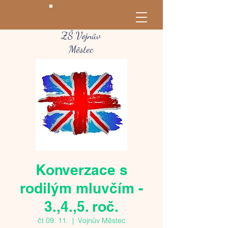
ZŠ Vojnův
Městec
Konverzace s
rodilým mluvčím -
3.,4.,5. roč.
čt 09. 11.
  |  
Vojnův Městec