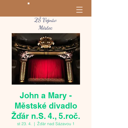
ZŠ Vojnův
Městec
John a Mary -
Městské divadlo
Žďár n.S. 4., 5.roč.
st 23. 4.
  |  
Žďár nad Sázavou 1