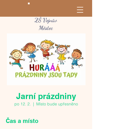
ZŠ Vojnův
Městec
Jarní prázdniny
po 12. 2.
  |  
Místo bude upřesněno
Čas a místo