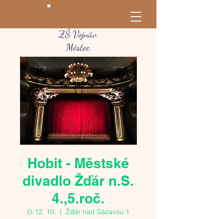
ZŠ Vojnův
Městec
Hobit - Městské
divadlo Žďár n.S.
4.,5.roč.
čt 12. 10.
  |  
Žďár nad Sázavou 1