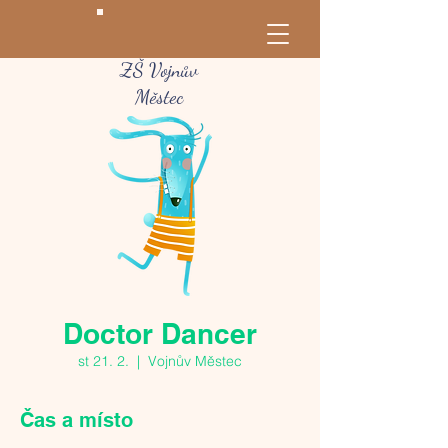
ZŠ Vojnův
Městec
Doctor Dancer
st 21. 2.
  |  
Vojnův Městec
Čas a místo