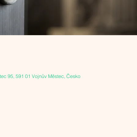
tec 95, 591 01 Vojnův Městec, Česko