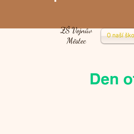
ZŠ Vojnův
O naší ško
Městec
Den o