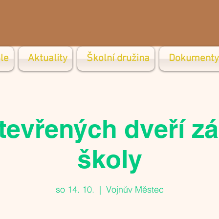
le
Aktuality
Školní družina
Dokumenty
tevřených dveří zá
školy
so 14. 10.
  |  
Vojnův Městec