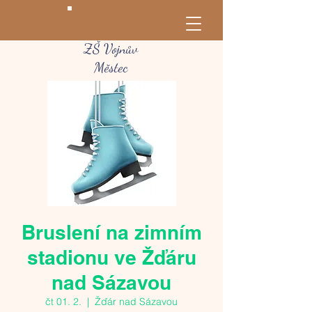
ZŠ Vojnův
Městec
Bruslení na zimním
stadionu ve Žďáru
nad Sázavou
čt 01. 2.
  |  
Žďár nad Sázavou