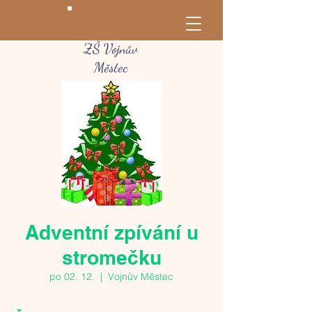
ZŠ Vojnův
Městec
Adventní zpívání u
stromečku
po 02. 12.
  |  
Vojnův Městec