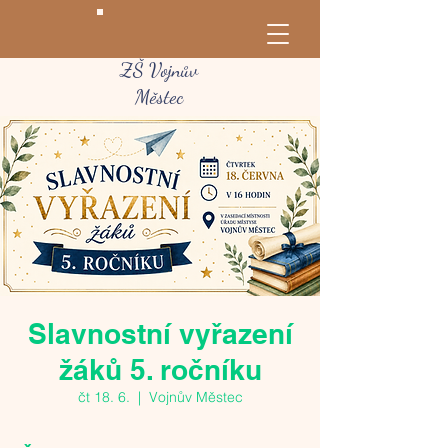
ZŠ Vojnův
Městec
Slavnostní vyřazení
žáků 5. ročníku
čt 18. 6.
  |  
Vojnův Městec