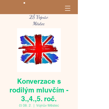
ZŠ Vojnův
Městec
Konverzace s
rodilým mluvčím -
3.,4.,5. roč.
čt 08. 2.
  |  
Vojnův Městec